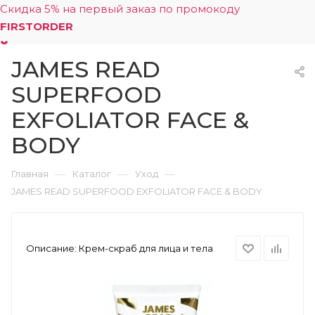
Скидка 5% на первый заказ по промокоду
FIRSTORDER
JAMES READ
0
SUPERFOOD
EXFOLIATOR FACE &
BODY
—
—
—
Главная
Каталог
Уход
JAMES READ SUPERFOOD EXFOLIATOR FACE & BODY
Описание:
Крем-скраб для лица и тела