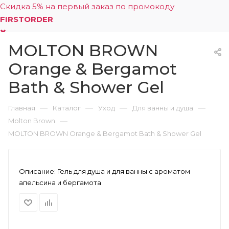
Скидка 5% на первый заказ по промокоду
FIRSTORDER
MOLTON BROWN
0
Orange & Bergamot
Bath & Shower Gel
—
—
—
—
Главная
Каталог
Уход
Для ванны и душа
—
Molton Brown
MOLTON BROWN Orange & Bergamot Bath & Shower Gel
Описание:
Гель для душа и для ванны с ароматом
апельсина и бергамота