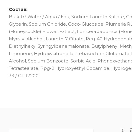
Состав:
Bulk103:Water / Aqua / Eau, Sodium Laureth Sulfate, C
Glycerin, Sodium Chloride, Coco-Glucoside, Plumeria R
(Honeysuckle) Flower Extract, Lonicera Japonica (Honeys
Myristyl Alcohol, Laureth-7 Citrate, Peg-40 Hydrogenat
Diethylhexyl Syringylidenemalonate, Butylphenyl Methylp
Limonene, Hydroxycitronellal, Tetrasodium Glutamate D
Alcohol, Sodium Benzoate, Sorbic Acid, Phenoxyethanol,
Tetrastearate, Ppg-2 Hydroxyethyl Cocamide, Hydrogenat
33 / C.I. 17200.