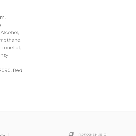
um,
m
 Alcohol,
ylmethane,
ronellol,
nzyl
42090, Red
ПОЛОЖЕНИЕ О