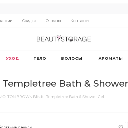
R
рантии
Скидки
Отзывы
Контакты
УХОД
ТЕЛО
ВОЛОСЫ
АРОМАТЫ
Templetree Bath & Shower
MOLTON BROWN Blissful Templetree Bath & Shower Gel
 богатыми пачули