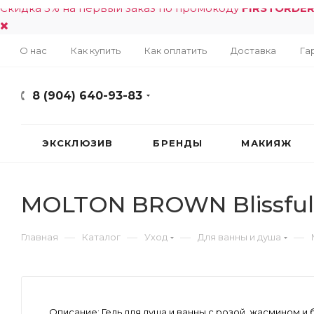
Скидка 5% на первый заказ по промокоду
FIRSTORDE
О нас
Как купить
Как оплатить
Доставка
Га
8 (904) 640-93-83
ЭКСКЛЮЗИВ
БРЕНДЫ
МАКИЯЖ
MOLTON BROWN Blissful 
—
—
—
—
Главная
Каталог
Уход
Для ванны и душа
Описание:
Гель для душа и ванны с розой, жасмином и