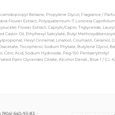
ocamidopropyl Betaine, Propylene Glycol, Fragrance / Parf
ubra Flower Extract, Polyquaternium-7, Lonicera Caprifoliu
uckle) Flower Extract, Caprylic/Capric Triglyceride, Lauryl
ed Castor Oil, Ethylhexyl Salicylate, Butyl Methoxydibenzo
ropional, Hexyl Cinnamal, Linalool, Coumarin, Geraniol, Cit
iacetate, Tocopherol, Sodium Phytate, Butylene Glycol, Be
 Citric Acid, Sodium Hydroxide, Peg-150 Pentaerythrityl
ed Palm Glycerides Citrate, Alcohol Denat., Blue 1 / C.I. 
8 (904) 640-93-83