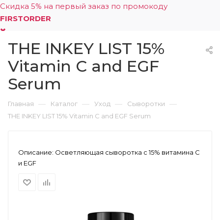
Скидка 5% на первый заказ по промокоду
FIRSTORDER
THE INKEY LIST 15%
0
Vitamin C and EGF
Serum
—
—
—
—
Главная
Каталог
Уход
Сыворотки
THE INKEY LIST 15% Vitamin C and EGF Serum
Описание:
Осветляющая сыворотка с 15% витамина С
и EGF