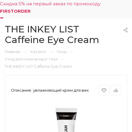
Скидка 5% на первый заказ по промокоду
FIRSTORDER
THE INKEY LIST
0
Caffeine Eye Cream
—
—
—
Главная
Каталог
Уход
—
Уход для кожи вокруг глаз
THE INKEY LIST Caffeine Eye Cream
Описание:
увлажняющий крем для век