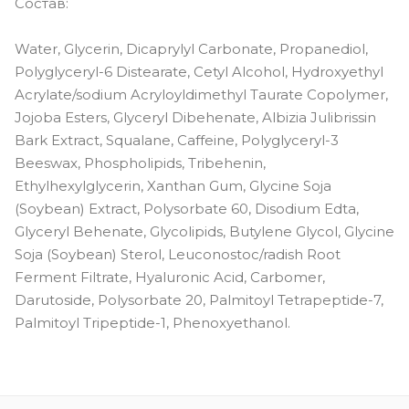
Состав:
Water, Glycerin, Dicaprylyl Carbonate, Propanediol,
Polyglyceryl-6 Distearate, Cetyl Alcohol, Hydroxyethyl
Acrylate/sodium Acryloyldimethyl Taurate Copolymer,
Jojoba Esters, Glyceryl Dibehenate, Albizia Julibrissin
Bark Extract, Squalane, Caffeine, Polyglyceryl-3
Beeswax, Phospholipids, Tribehenin,
Ethylhexylglycerin, Xanthan Gum, Glycine Soja
(Soybean) Extract, Polysorbate 60, Disodium Edta,
Glyceryl Behenate, Glycolipids, Butylene Glycol, Glycine
Soja (Soybean) Sterol, Leuconostoc/radish Root
Ferment Filtrate, Hyaluronic Acid, Carbomer,
Darutoside, Polysorbate 20, Palmitoyl Tetrapeptide-7,
Palmitoyl Tripeptide-1, Phenoxyethanol.