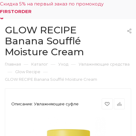
Скидка 5% на первый заказ по промокоду
FIRSTORDER
GLOW RECIPE
0
Banana Soufflé
Moisture Cream
—
—
—
Главная
Каталог
Уход
Увлажняющие средства
—
—
Glow Recipe
GLOW RECIPE Banana Soufflé Moisture Cream
Описание:
Увлажняющее суфле