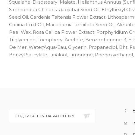
Squalane, Diisostearyl Malate, Helianthus Annuus (Sunfl
Simmondsia Chinensis (Jojoba) Seed Oil, Ethylhexyl Ol
Seed Oil, Gardenia Taitensis Flower Extract, Lithosperm
Canina Fruit Oil, Macadamia Ternifolia Seed Oil, Aleurite
Peel Wax, Rosa Gallica Flower Extract, Porphyridium C
Triglyceride, Tocopheryl Acetate, Benzophenone-3, E
De Mer, Water/Aqua/Eau, Glycerin, Propanediol, Bht, Fr
Benzyl Salicylate, Linalool, Limonene, Phenoxyethanol,
ПОДПИСАТЬСЯ НА РАССЫЛКУ