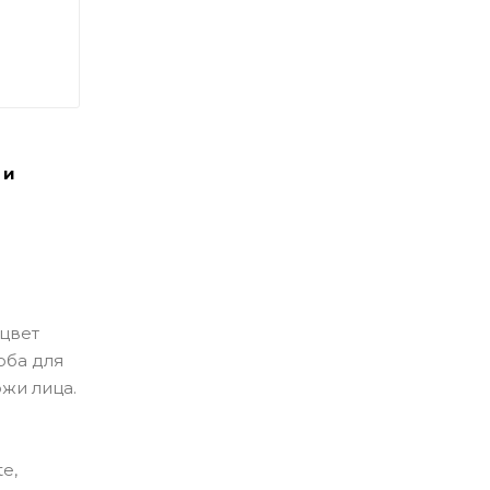
 и
 цвет
оба для
ожи лица.
te,