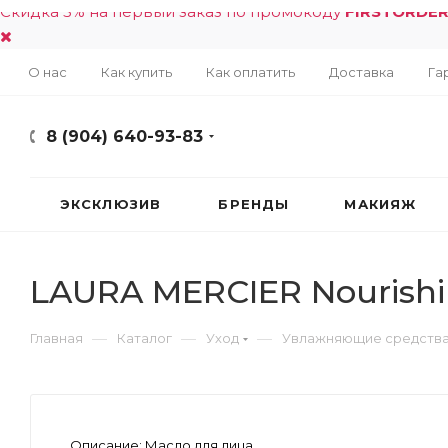
Скидка 5% на первый заказ по промокоду
FIRSTORDE
О нас
Как купить
Как оплатить
Доставка
Га
8 (904) 640-93-83
ЭКСКЛЮЗИВ
БРЕНДЫ
МАКИЯЖ
LAURA MERCIER Nourishi
—
—
—
Главная
Каталог
Уход
Увлажняющие средств
Описание:
Масло для лица