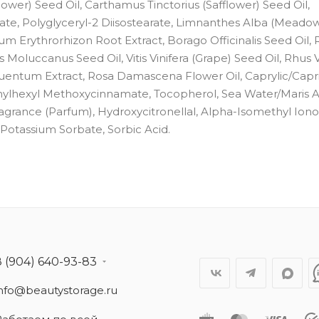
ower) Seed Oil, Carthamus Tinctorius (Safflower) Seed Oil,
ivate, Polyglyceryl-2 Diisostearate, Limnanthes Alba (Mead
um Erythrorhizon Root Extract, Borago Officinalis Seed Oil, 
s Moluccanus Seed Oil, Vitis Vinifera (Grape) Seed Oil, Rhus V
ruentum Extract, Rosa Damascena Flower Oil, Caprylic/Capr
thylhexyl Methoxycinnamate, Tocopherol, Sea Water/Maris 
agrance (Parfum), Hydroxycitronellal, Alpha-Isomethyl Iono
 Potassium Sorbate, Sorbic Acid.
8 (904) 640-93-83
info@beautystorage.ru