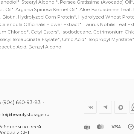
anediol*, Stearyl Alcohol*, Persea Gratissima (Avocado) Oil*
 Oil*, Argania Spinosa Kernel Oil*, Aloe Barbadensis Leaf J
 Biotin, Hydrolyzed Corn Protein*, Hydrolyzed Wheat Prote
lendula Officinalis Flower Extract*, Laurus Nobilis Leaf Ext
m Chloride*, Cetyl Esters*, Isododecane, Cetrimonium Chlo
yl Isoleucinate Esylate*, Citric Acid*, Isopropyl Myristate*
oacetic Acid, Benzyl Alcohol
8 (904) 640-93-83
info@beautystorage.ru
Работаем по всей
России и СНГ