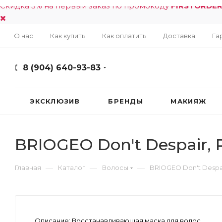
Скидка 5% на первый заказ по промокоду
FIRSTORDE
О нас
Как купить
Как оплатить
Доставка
Га
8 (904) 640-93-83
ЭКСКЛЮЗИВ
БРЕНДЫ
МАКИЯЖ
BRIOGEO Don't Despair, R
—
—
—
Главная
Каталог
Волосы
BRIOGEO Don't Despair
Описание:
Восстанавливающая маска для волос