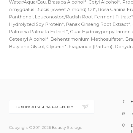
Water/Aqua/Eau, Brassica Alcohol*, Cetyl Alcohol*, Prop
Amygdalus Dulcis (Sweet Almond) Oil*, Rosa Canina Fruit
Panthenol, Leuconostoc/Radish Root Ferment Filtrate*,
Hydrolyzed Soy Protein*, Panax Ginseng Root Extract*, Ca
Palmaria Palmata Extract*, Guar Hydroxypropyltrimoniu
Cetearyl Alcohol*, Behentrimonium Methosulfate*, Brassic
Butylene Glycol, Glycerin*, Fragrance (Parfum), Dehydr
ПОДПИСАТЬСЯ НА РАССЫЛКУ
Copyright © 2011-2026 Beauty Storage