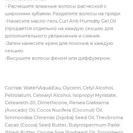
- Расчешите влажные волосы расческой с
широкими зубьями. Разделите волосы на пряди.
-Нанесите масло-гель Curl Anti-Humidity Gel Oil
(продается отдельно) на каждую секцию для
дополнительного увлажнения и сияния.
-Затем нанесите крем для локонов в каждую
секцию.
-Высушите волосы феном или диффузером.
Состав: Water\Aqua\Eau, Glycerin, Cetyl Alcohol,
Petrolatum, Cetearyl Alcohol, Isopropyl Myristate,
Ceteareth-20, Dimethicone, Persea Gratissima
(Avocado) Oil, Cocos Nucifera (Coconut) Oil,
Simmondsia Chinensis (Jojoba) Seed Oil, Theobroma
Cacao (Cocoa) Seed Butter, Butyrospermum Parkii
(Shea) Butter, Glycine Soja (Soybean) Oil, Tocopherol,