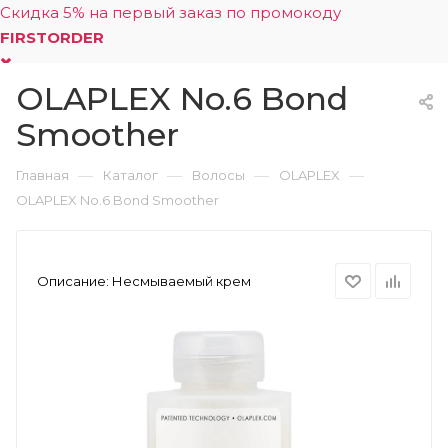
Скидка 5% на первый заказ по промокоду
FIRSTORDER
OLAPLEX No.6 Bond
0
Smoother
—
—
—
—
Главная
Каталог
Волосы
OLAPLEX
OLAPLEX No.6 Bond Smoother
Описание:
Несмываемый крем