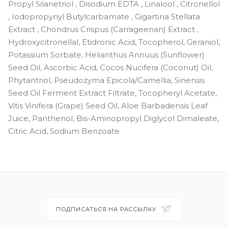
Propyl Silanetriol , Disodium EDTA , Linalool , Citronellol
, Iodopropynyl Butylcarbamate , Gigartina Stellata
Extract , Chondrus Crispus (Carrageenan) Extract ,
Hydroxycitronellal, Etidronic Acid, Tocopherol, Geraniol,
Potassium Sorbate, Helianthus Annuus (Sunflower)
Seed Oil, Ascorbic Acid, Cocos Nucifera (Coconut) Oil,
Phytantriol, Pseudozyma Epicola/Camellia, Sinensis
Seed Oil Ferment Extract Filtrate, Tocopheryl Acetate,
Vitis Vinifera (Grape) Seed Oil, Aloe Barbadensis Leaf
Juice, Panthenol, Bis-Aminopropyl Diglycol Dimaleate,
Citric Acid, Sodium Benzoate
ПОДПИСАТЬСЯ НА РАССЫЛКУ