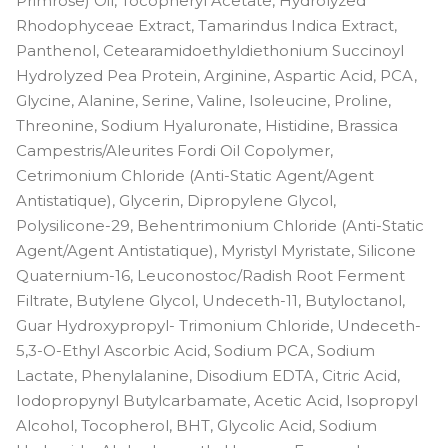
Primrose) Oil, Tocopheryl Acetate, Hydrolyzed
Rhodophyceae Extract, Tamarindus Indica Extract,
Panthenol, Cetearamidoethyldiethonium Succinoyl
Hydrolyzed Pea Protein, Arginine, Aspartic Acid, PCA,
Glycine, Alanine, Serine, Valine, Isoleucine, Proline,
Threonine, Sodium Hyaluronate, Histidine, Brassica
Campestris/Aleurites Fordi Oil Copolymer,
Cetrimonium Chloride (Anti-Static Agent/Agent
Antistatique), Glycerin, Dipropylene Glycol,
Polysilicone-29, Behentrimonium Chloride (Anti-Static
Agent/Agent Antistatique), Myristyl Myristate, Silicone
Quaternium-16, Leuconostoc/Radish Root Ferment
Filtrate, Butylene Glycol, Undeceth-11, Butyloctanol,
Guar Hydroxypropyl- Trimonium Chloride, Undeceth-
5,3-O-Ethyl Ascorbic Acid, Sodium PCA, Sodium
Lactate, Phenylalanine, Disodium EDTA, Citric Acid,
Iodopropynyl Butylcarbamate, Acetic Acid, Isopropyl
Alcohol, Tocopherol, BHT, Glycolic Acid, Sodium