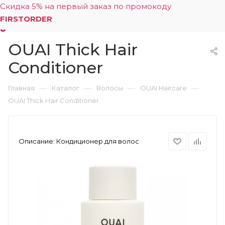
Скидка 5% на первый заказ по промокоду
FIRSTORDER
OUAI Thick Hair
0
Conditioner
—
—
—
—
Главная
Каталог
Волосы
OUAI Haircare
OUAI Thick Hair Conditioner
Описание:
Кондиционер для волос