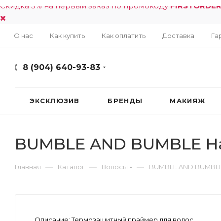
Скидка 5% на первый заказ по промокоду
FIRSTORDE
О нас
Как купить
Как оплатить
Доставка
Га
8 (904) 640-93-83
ЭКСКЛЮЗИВ
БРЕНДЫ
МАКИЯЖ
BUMBLE AND BUMBLE Hairdr
—
—
—
Главная
Каталог
Волосы
BUMBLE AND BUMBLE Hai
Описание:
Термозащитный праймер для волос