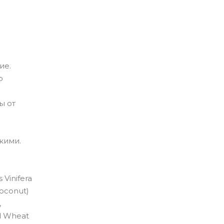
ие.
ю
ы от
кими.
 Vinifera
Coconut)
,
ed Wheat