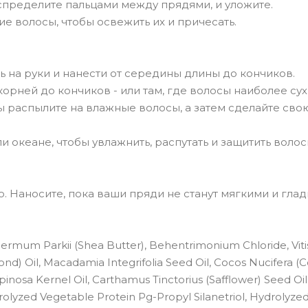
спределите пальцами между прядями, и уложите.
хие волосы, чтобы освежить их и причесать.
ь на руки и нанести от середины длины до кончиков.
корней до кончиков - или там, где волосы наиболее сух
ы распылите на влажные волосы, а затем сделайте сво
и океане, чтобы увлажнить, распутать и защитить волос
. Наносите, пока ваши пряди не станут мягкими и глад
spermum Parkii (Shea Butter), Behentrimonium Chloride, Vitis
nd) Oil, Macadamia Integrifolia Seed Oil, Cocos Nucifera (
Spinosa Kernel Oil, Carthamus Tinctorius (Safflower) Seed Oil
lyzed Vegetable Protein Pg-Propyl Silanetriol, Hydrolyz