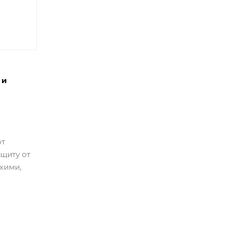
 и
ют
ащиту от
хими,