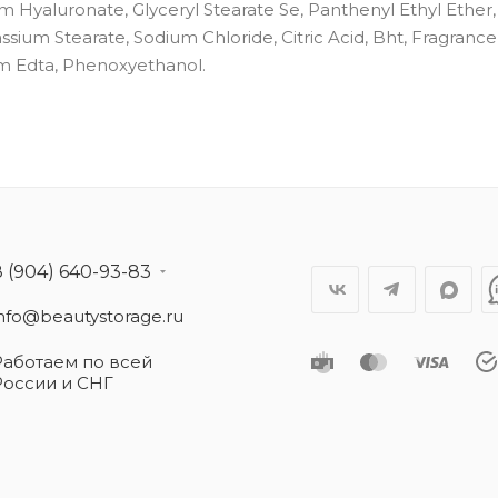
 Hyaluronate, Glyceryl Stearate Se, Panthenyl Ethyl Ether
sium Stearate, Sodium Chloride, Citric Acid, Bht, Fragrance,
um Edta, Phenoxyethanol.
8 (904) 640-93-83
info@beautystorage.ru
Работаем по всей
России и СНГ