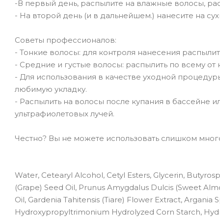
-В первый день, распылите на влажные волосы, ра
- На второй день (и в дальнейшем.) нанесите на су
Советы профессионалов:
- Тонкие волосы: для контроля нанесения распылит
- Средние и густые волосы: распылить по всему от 
- Для использования в качестве уходной процедур
любимую укладку.
- Распылить на волосы после купания в бассейне ил
ультрафиолетовых лучей.
Честно? Вы не можете использовать слишком много
Water, Cetearyl Alcohol, Cetyl Esters, Glycerin, Butyro
(Grape) Seed Oil, Prunus Amygdalus Dulcis (Sweet Almo
Oil, Gardenia Tahitensis (Tiare) Flower Extract, Argania 
Hydroxypropyltrimonium Hydrolyzed Corn Starch, Hydro