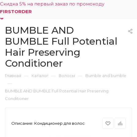
Скидка 5% на первый заказ по промокоду
FIRSTORDER
BUMBLE AND
0
BUMBLE Full Potential
Hair Preserving
Conditioner
—
—
—
Главная
Каталог
Волосы
Bumble and bumble
—
BUMBLE AND BUMBLE Full Potential Hair Preserving
Conditioner
Описание:
Кондиционер для волос