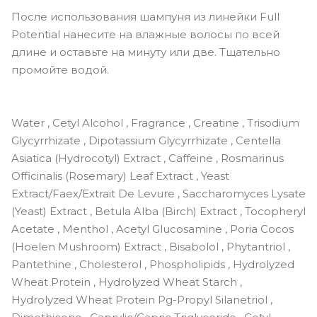
После использования шампуня из линейки Full
Potential нанесите на влажные волосы по всей
длине и оставьте на минуту или две. Тщательно
промойте водой.
Water , Cetyl Alcohol , Fragrance , Creatine , Trisodium
Glycyrrhizate , Dipotassium Glycyrrhizate , Centella
Asiatica (Hydrocotyl) Extract , Caffeine , Rosmarinus
Officinalis (Rosemary) Leaf Extract , Yeast
Extract/Faex/Extrait De Levure , Saccharomyces Lysate
(Yeast) Extract , Betula Alba (Birch) Extract , Tocopheryl
Acetate , Menthol , Acetyl Glucosamine , Poria Cocos
(Hoelen Mushroom) Extract , Bisabolol , Phytantriol ,
Pantethine , Cholesterol , Phospholipids , Hydrolyzed
Wheat Protein , Hydrolyzed Wheat Starch ,
Hydrolyzed Wheat Protein Pg-Propyl Silanetriol ,