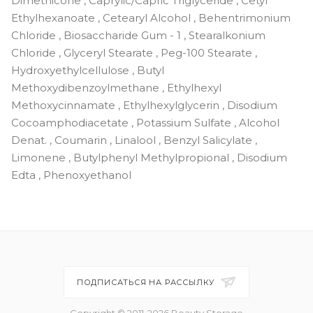
Dimethicone , Caprylic/Capric Triglyceride , Cetyl
Ethylhexanoate , Cetearyl Alcohol , Behentrimonium
Chloride , Biosaccharide Gum - 1 , Stearalkonium
Chloride , Glyceryl Stearate , Peg-100 Stearate ,
Hydroxyethylcellulose , Butyl
Methoxydibenzoylmethane , Ethylhexyl
Methoxycinnamate , Ethylhexylglycerin , Disodium
Cocoamphodiacetate , Potassium Sulfate , Alcohol
Denat. , Coumarin , Linalool , Benzyl Salicylate ,
Limonene , Butylphenyl Methylpropional , Disodium
Edta , Phenoxyethanol
ПОДПИСАТЬСЯ НА РАССЫЛКУ