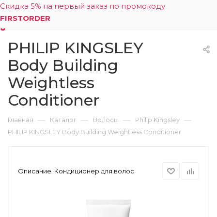
Скидка 5% на первый заказ по промокоду
FIRSTORDER
PHILIP KINGSLEY
0
Body Building
Weightless
Conditioner
—
—
—
—
Главная
Каталог
Волосы
Philip Kingsley
PHILIP KINGSLEY Body Building Weightless Conditioner
Описание:
Кондиционер для волос