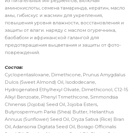
из питательных ингредиентов, включая
аминокислоты, семена тамаринда, кератин, масло
амы, гибискус и жасмин для укрепления,
повышения уровня влажности, восстановления и
защиты от влаги. наряду с маслом огуречника,
баобабом и африканской галангой для
предотвращения выцветания и защиты от фото-
повреждений.
Состав:
Cyclopentasiloxane, Dimethicone, Prunus Amygdalus
Dulcis (Sweet Almond) Oil, Isododecane,
Hydrogenated Ethylhexyl Olivate, Dimethiconol, C12-15
Alkyl Benzoate, Phenyl Trimethicone, Simmondsia
Chinensis (Jojoba) Seed Oil, Jojoba Esters,
Butyrospermum Parkii (Shea) Butter, Helianthus
Annuus (Sunflower) Seed Oil, Oryza Sativa (Rice) Bran
Oil, Adansonia Digitata Seed Oil, Borago Officinalis