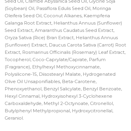
Seed Oil, Crambe Abyssinica Seed Oil, Glycine Soja
(Soybean) Oil, Passiflora Edulis Seed Oil, Moringa
Oleifera Seed Oil, Coconut Alkanes, Kaempferia
Galanga Root Extract, Helianthus Annuus (Sunflower)
Seed Extract, Amaranthus Caudatus Seed Extract,
Oryza Sativa (Rice) Bran Extract, Helianthus Annuus
(Sunflower) Extract, Daucus Carota Sativa (Carrot) Root
Extract, Rosmarinus Officinalis (Rosemary) Leaf Extract,
Tocopherol, Coco-Caprylate/Caprate, Parfum
(Fragrance), Ethylhexyl Methoxycinnamate,
Polysilicone-15, Diisostearyl Malate, Hydrogenated
Olive Oil Unsaponifiables, Beta-Carotene,
Phenoxyethanol, Benzyl Salicylate, Benzyl Benzoate,
Hexyl Cinnamal, Hydroxyisohexyl 3-Cyclohexene
Carboxaldehyde, Methyl 2-Octynoate, Citronellol,
Butylphenyl Methylpropional, Hydroxycitronellal,
Geraniol.