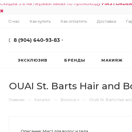
Скидка 5% на первый заказ по промокоду
FIRSTORDE
О нас
Как купить
Как оплатить
Доставка
Га
8 (904) 640-93-83
ЭКСКЛЮЗИВ
БРЕНДЫ
МАКИЯЖ
OUAI St. Barts Hair and B
—
—
—
Главная
Каталог
Волосы
OUAI St. Barts Hair an
Описание:
Мист для волос и тела