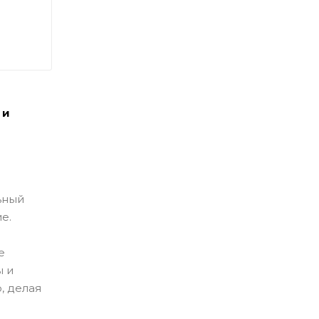
 и
ьный
е.
е
ы и
, делая