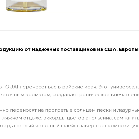
родукцию от надежных поставщиков из США, Европы
от OUAI перенесёт вас в райские края. Этот универсал
цветочным ароматом, создавая тропическое впечатлени
нно переносят на прогретые солнцем пески и лазурны
пляжном отдыхе, аккорды цветов апельсина, сампагит
тер, а тёплый янтарный шлейф завершает композицию