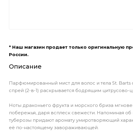
* Наш магазин продает только оригинальную п
России.
Описание
Парфюмированный мист для волос и тела St. Barts 
спрей (2-в-1) раскрывается бодрящим цитрусово-
Ноты драконьего фрукта и морского бриза мгнове
побережья, даря всплеск свежести. Напоминая об 
туберозы придают аромату умиротворяющий харак
её по-настоящему завораживающей.