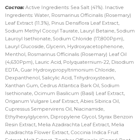
Состав:
Active Ingredients: Sea Salt (41%). Inactive
Ingredients: Water, Rosmarinus Officinalis (Rosemary)
Leaf Extract (11.3%), Pinus Densiflora Leaf Extract,
Sodium Methyl Cocoyl Taurate, Lauryl Betaine, Sodium
Lauroyl Isethionate, Sodium Chloride (17,800Ppm),
Lauryl Glucoside, Glycerin, Hydroxyacetophenone,
Menthol, Rosmarinus Officinalis (Rosemary) Leaf Oil
(4,630Ppm), Lauric Acid, Polyquaternium-22, Disodium
EDTA, Guar Hydroxypropyltrimonium Chloride,
Dexpanthenol, Salicylic Acid, Trihydroxystearin,
Xanthan Gum, Cedrus Atlantica Bark Oil, Sodium
Isethionate, Ocimum Basilicum (Basil) Leaf Extract,
Origanum Vulgare Leaf Extract, Abies Sibirica Oil,
Cupressus Sempervirens Oil, Niacinamide,
Ethylhexylglycerin, Dipropylene Glycol, Styrax Benzoin
Resin Extract, Melia Azadirachta Leaf Extract, Melia
Azadirachta Flower Extract, Coccinia Indica Fruit