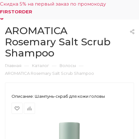
Скидка 5% на первый заказ по промокоду
FIRSTORDER
AROMATICA
0
Rosemary Salt Scrub
Shampoo
—
—
—
Главная
Каталог
Волосы
AROMATICA Rosemary Salt Scrub Shampoo
Описание:
Шампунь-скраб для кожи головы