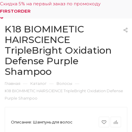
Скидка 5% на первый заказ по промокоду
FIRSTORDER
K18 BIOMIMETIC
0
HAIRSCIENCE
TripleBright Oxidation
Defense Purple
Shampoo
—
—
—
Главная
Каталог
Волосы
K18 BIOMIMETIC HAIRSCIENCE TripleBright Oxidation Defense
Purple Shampoo
Описание:
Шампунь для волос