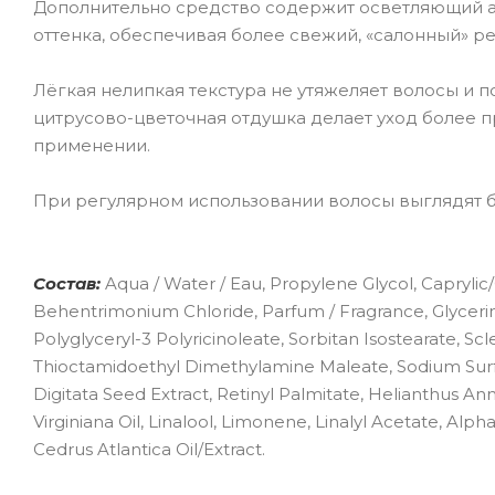
Дополнительно средство содержит осветляющий ам
оттенка, обеспечивая более свежий, «салонный» рез
Лёгкая нелипкая текстура не утяжеляет волосы и 
цитрусово-цветочная отдушка делает уход более 
применении.
При регулярном использовании волосы выглядят б
Состав:
Aqua / Water / Eau, Propylene Glycol, Caprylic/
Behentrimonium Chloride, Parfum / Fragrance, Glycerin, 
Polyglyceryl-3 Polyricinoleate, Sorbitan Isostearate, S
Thioctamidoethyl Dimethylamine Maleate, Sodium Surfa
Digitata Seed Extract, Retinyl Palmitate, Helianthus An
Virginiana Oil, Linalool, Limonene, Linalyl Acetate, Alp
Cedrus Atlantica Oil/Extract.