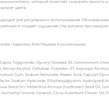
инокомплекс, который помогает сохранять яркость и 
ультат цвета.
подходит для регулярного использования. Обновлённая
приятным и создаёт ощущение спа-ритуала при каждом
олее гладкими, блестящими и ухоженными.
Capric Triglyceride, Glyceryl Stearate SE, Cetrimonium Chlor
Benzyl Alcohol, Cellulose, Polyester-37, Isopropyl Alcohol,
clerotium Gum, Sodium Benzoate, Maleic Acid, Caprylyl Glycol
ctin, Sodium Hydroxide, Ethylhexylglycerin, Hydrolyzed A
nuus Seed Oil / Helianthus Annuus (Sunflower) Seed Oil, Jun
ha-Isomethyl Ionone, Geraniol, Citrus Aurantium Flower Oil, P