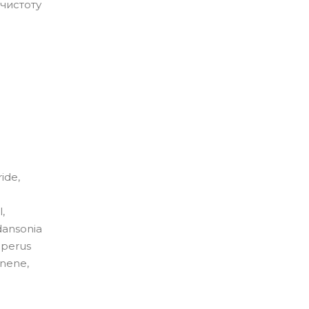
чистоту
ide,
,
dansonia
iperus
inene,