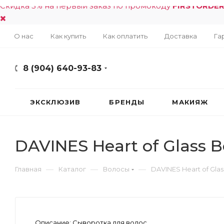
Скидка 5% на первый заказ по промокоду
FIRSTORDE
О нас
Как купить
Как оплатить
Доставка
Га
8 (904) 640-93-83
ЭКСКЛЮЗИВ
БРЕНДЫ
МАКИЯЖ
DAVINES Heart of Glass 
—
—
—
Главная
Каталог
Волосы
DAVINES Heart of Gla
Описание:
Сыворотка для волос