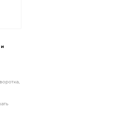
 и
воротка,
жать