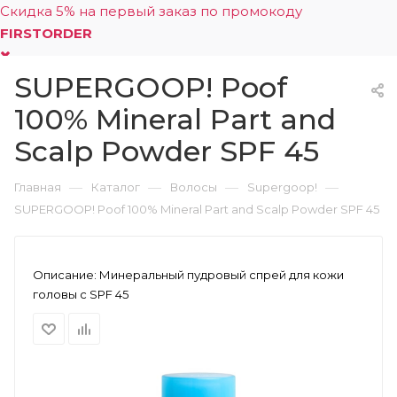
Скидка 5% на первый заказ по промокоду
FIRSTORDER
SUPERGOOP! Poof
0
100% Mineral Part and
Scalp Powder SPF 45
—
—
—
—
Главная
Каталог
Волосы
Supergoop!
SUPERGOOP! Poof 100% Mineral Part and Scalp Powder SPF 45
Описание:
Минеральный пудровый спрей для кожи
головы с SPF 45