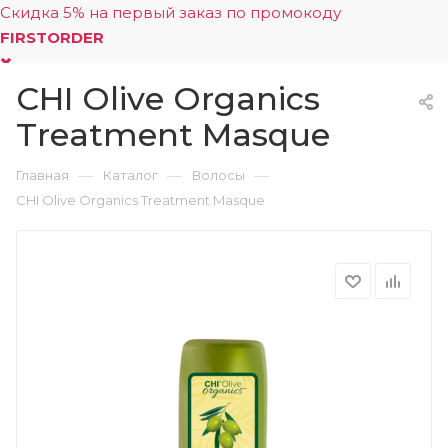
Скидка 5% на первый заказ по промокоду
FIRSTORDER
CHI Olive Organics
0
Treatment Masque
—
—
—
Главная
Каталог
Волосы
CHI Olive Organics Treatment Masque