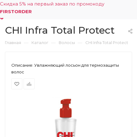
Скидка 5% на первый заказ по промокоду
FIRSTORDER
CHI Infra Total Protect
0
—
—
—
Главная
Каталог
Волосы
CHI Infra Total Protect
Описание:
Увлажняющий лосьон для термозащиты
волос