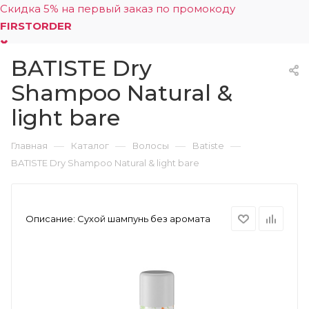
Скидка 5% на первый заказ по промокоду
FIRSTORDER
BATISTE Dry
0
Shampoo Natural &
light bare
—
—
—
—
Главная
Каталог
Волосы
Batiste
BATISTE Dry Shampoo Natural & light bare
Описание:
Сухой шампунь без аромата