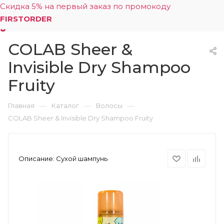
Скидка 5% на первый заказ по промокоду
FIRSTORDER
COLAB Sheer &
0
Invisible Dry Shampoo
Fruity
—
—
—
Главная
Каталог
Волосы
COLAB Sheer & Invisible Dry Shampoo Fruity
Описание:
Сухой шампунь