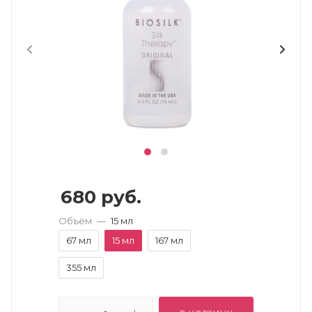
680
руб.
Объём
—
15 мл
67 мл
15 мл
167 мл
355 мл