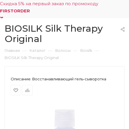
Скидка 5% на первый заказ по промокоду
FIRSTORDER
BIOSILK Silk Therapy
0
Original
—
—
—
—
Главная
Каталог
Волосы
Biosilk
BIOSILK Silk Therapy Original
Описание:
Восстанавливающий гель-сыворотка