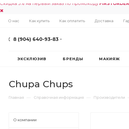
Скидка 5% на первый заказ по промокоду
FIRSTORDE
О нас
Как купить
Как оплатить
Доставка
Га
8 (904) 640-93-83
ЭКСКЛЮЗИВ
БРЕНДЫ
МАКИЯЖ
Chupa Chups
—
—
Главная
Справочная информация
Производители
О компании