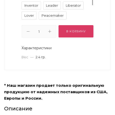
Inventor
Leader
Liberator
Lover
Peacemaker
Protector
Seeker
Visionary
В КОРЗИНУ
Warrior
Характеристики
Вес
—
2.4 гр.
* Наш магазин продает только оригинальную
продукцию от надежных поставщиков из США,
Европы и России.
Описание