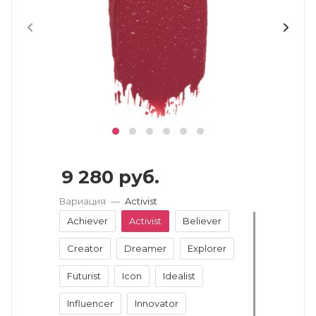
9 280
руб.
Вариация
—
Activist
Achiever
Activist
Believer
Creator
Dreamer
Explorer
Futurist
Icon
Idealist
Influencer
Innovator