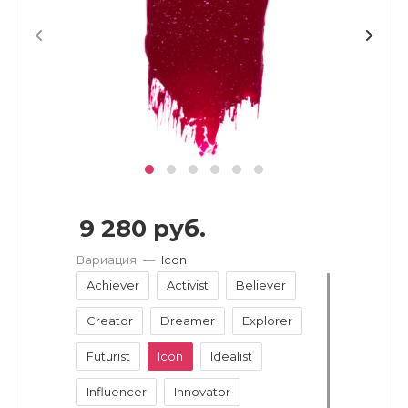
9 280
руб.
Вариация
—
Icon
Achiever
Activist
Believer
Creator
Dreamer
Explorer
Futurist
Icon
Idealist
Influencer
Innovator