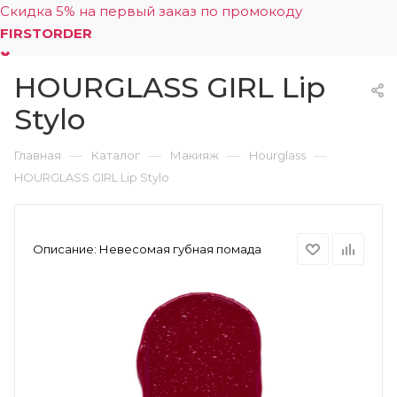
Скидка 5% на первый заказ по промокоду
FIRSTORDER
HOURGLASS GIRL Lip
0
Stylo
—
—
—
—
Главная
Каталог
Макияж
Hourglass
HOURGLASS GIRL Lip Stylo
Описание:
Невесомая губная помада