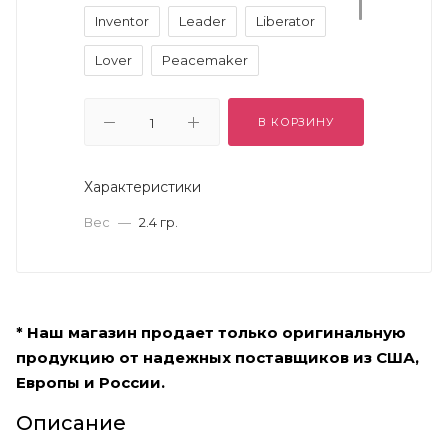
Inventor
Leader
Liberator
Lover
Peacemaker
Protector
Seeker
Visionary
В КОРЗИНУ
Warrior
Характеристики
Вес
—
2.4 гр.
* Наш магазин продает только оригинальную
продукцию от надежных поставщиков из США,
Европы и России.
Описание