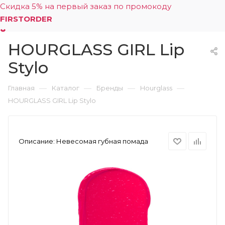
Скидка 5% на первый заказ по промокоду
FIRSTORDER
HOURGLASS GIRL Lip
0
Stylo
—
—
—
—
Главная
Каталог
Бренды
Hourglass
HOURGLASS GIRL Lip Stylo
Описание:
Невесомая губная помада