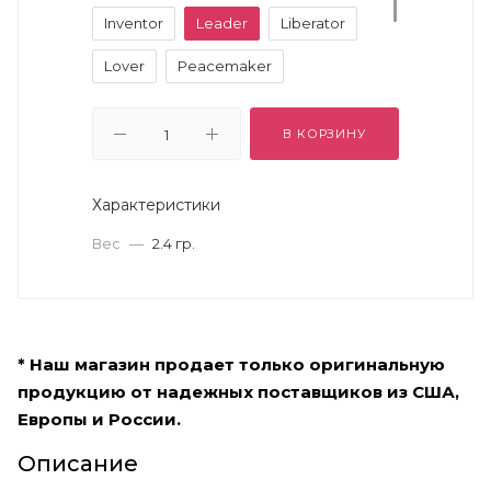
Inventor
Leader
Liberator
Lover
Peacemaker
Protector
Seeker
Visionary
В КОРЗИНУ
Warrior
Характеристики
Вес
—
2.4 гр.
* Наш магазин продает только оригинальную
продукцию от надежных поставщиков из США,
Европы и России.
Описание