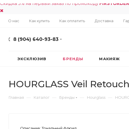
Скидка 5% на первый заказ по промокоду
FIRSTORDE
О нас
Как купить
Как оплатить
Доставка
Га
8 (904) 640-93-83
ЭКСКЛЮЗИВ
БРЕНДЫ
МАКИЯЖ
HOURGLASS Veil Retouchi
—
—
—
—
Главная
Каталог
Бренды
Hourglass
HOURGL
Описание:
Тональный флюид