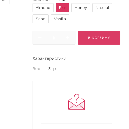
Almond
Fair
Honey
Natural
Sand
Vanilla
В КОРЗИНУ
Характеристики
Вес
—
3 гр.