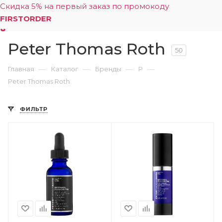
Скидка 5% на первый заказ по промокоду
FIRSTORDER
Peter Thomas Roth
0
50
—
—
—
—
Главная
Каталог
Бренды
P
Peter Thomas Roth
ФИЛЬТР