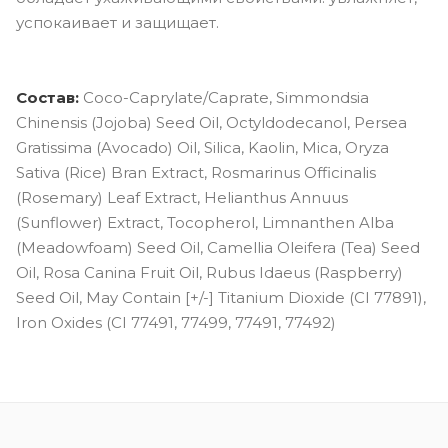
успокаивает и защищает.
Состав:
Coco-Caprylate/Caprate, Simmondsia
Chinensis (Jojoba) Seed Oil, Octyldodecanol, Persea
Gratissima (Avocado) Oil, Silica, Kaolin, Mica, Oryza
Sativa (Rice) Bran Extract, Rosmarinus Officinalis
(Rosemary) Leaf Extract, Helianthus Annuus
(Sunflower) Extract, Tocopherol, Limnanthen Alba
(Meadowfoam) Seed Oil, Camellia Oleifera (Tea) Seed
Oil, Rosa Canina Fruit Oil, Rubus Idaeus (Raspberry)
Seed Oil, May Contain [+/-] Titanium Dioxide (CI 77891),
Iron Oxides (CI 77491, 77499, 77491, 77492)