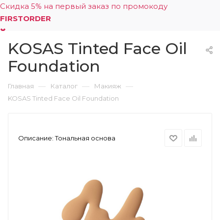
Скидка 5% на первый заказ по промокоду
FIRSTORDER
KOSAS Tinted Face Oil
0
Foundation
—
—
—
Главная
Каталог
Макияж
KOSAS Tinted Face Oil Foundation
Описание:
Тональная основа