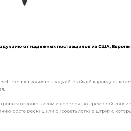
родукцию от надежных поставщиков из США, Европы
ncil - это шелковисто-гладкий, стойкий карандаш, кот
я.
етровым наконечником и невероятно кремовой конси
инию роста ресниц или рисовать легкие штрихи, котор