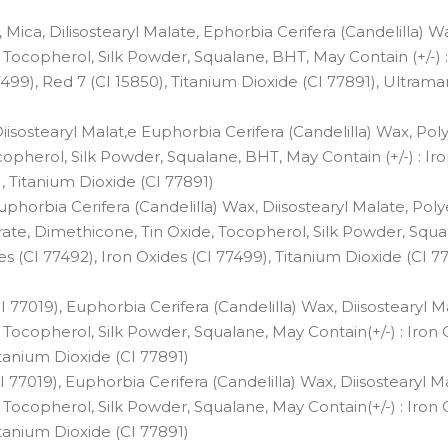
, Mica, Dilisostearyl Malate, Ephorbia Cerifera (Candelilla) W
Tocopherol, Silk Powder, Squalane, BHT, May Contain (+/-) :
7499), Red 7 (CI 15850), Titanium Dioxide (CI 77891), Ultramar
Diisostearyl Malat,e Euphorbia Cerifera (Candelilla) Wax, Pol
copherol, Silk Powder, Squalane, BHT, May Contain (+/-) : Ir
), Titanium Dioxide (CI 77891)
Euphorbia Cerifera (Candelilla) Wax, Diisostearyl Malate, Pol
ate, Dimethicone, Tin Oxide, Tocopherol, Silk Powder, Squa
es (CI 77492), Iron Oxides (CI 77499), Titanium Dioxide (CI 77
I 77019), Euphorbia Cerifera (Candelilla) Wax, Diisostearyl M
Tocopherol, Silk Powder, Squalane, May Contain(+/-) : Iron 
itanium Dioxide (CI 77891)
I 77019), Euphorbia Cerifera (Candelilla) Wax, Diisostearyl M
Tocopherol, Silk Powder, Squalane, May Contain(+/-) : Iron 
itanium Dioxide (CI 77891)