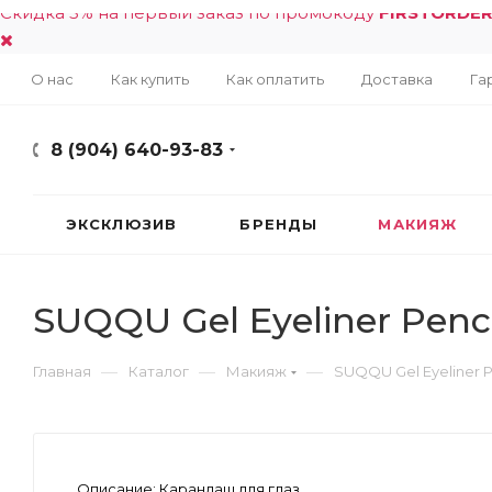
Скидка 5% на первый заказ по промокоду
FIRSTORDE
О нас
Как купить
Как оплатить
Доставка
Га
8 (904) 640-93-83
ЭКСКЛЮЗИВ
БРЕНДЫ
МАКИЯЖ
SUQQU Gel Eyeliner Penci
—
—
—
Главная
Каталог
Макияж
SUQQU Gel Eyeliner P
Описание:
Карандаш для глаз