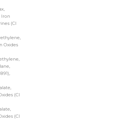
ax,
 Iron
ines (CI
yethylene,
on Oxides
yethylene,
lane,
891),
alate,
Oxides (CI
alate,
Oxides (CI