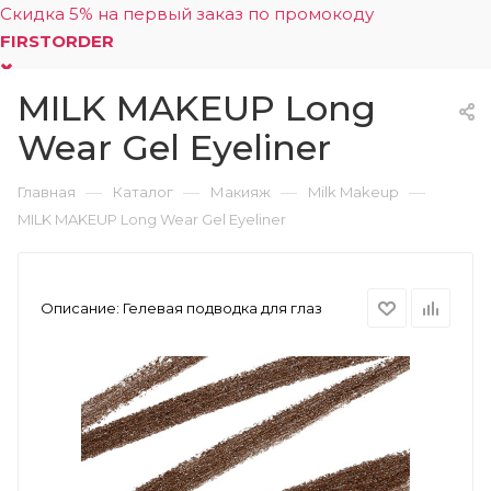
Скидка 5% на первый заказ по промокоду
FIRSTORDER
MILK MAKEUP Long
0
Wear Gel Eyeliner
—
—
—
—
Главная
Каталог
Макияж
Milk Makeup
MILK MAKEUP Long Wear Gel Eyeliner
Описание:
Гелевая подводка для глаз