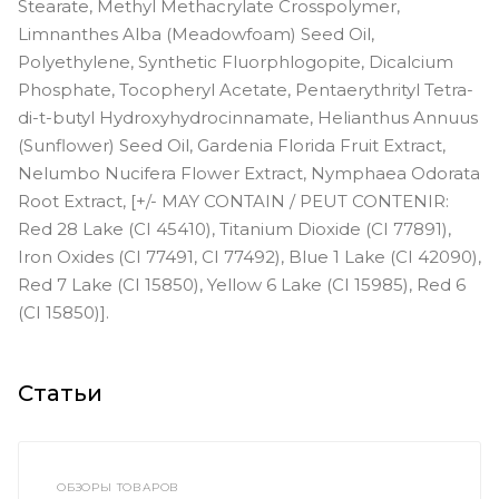
Stearate, Methyl Methacrylate Crosspolymer,
Limnanthes Alba (Meadowfoam) Seed Oil,
Polyethylene, Synthetic Fluorphlogopite, Dicalcium
Phosphate, Tocopheryl Acetate, Pentaerythrityl Tetra-
di-t-butyl Hydroxyhydrocinnamate, Helianthus Annuus
(Sunflower) Seed Oil, Gardenia Florida Fruit Extract,
Nelumbo Nucifera Flower Extract, Nymphaea Odorata
Root Extract, [+/- MAY CONTAIN / PEUT CONTENIR:
Red 28 Lake (CI 45410), Titanium Dioxide (CI 77891),
Iron Oxides (CI 77491, CI 77492), Blue 1 Lake (CI 42090),
Red 7 Lake (CI 15850), Yellow 6 Lake (CI 15985), Red 6
(CI 15850)].
Статьи
ОБЗОРЫ ТОВАРОВ