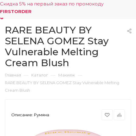
Скидка 5% на первый заказ по промокоду
FIRSTORDER
RARE BEAUTY BY
0
SELENA GOMEZ Stay
Vulnerable Melting
Cream Blush
—
—
—
Главная
Каталог
Макияж
RARE BEAUTY BY SELENA GOMEZ Stay Vulnerable Melting
Cream Blush
Описание:
Румяна