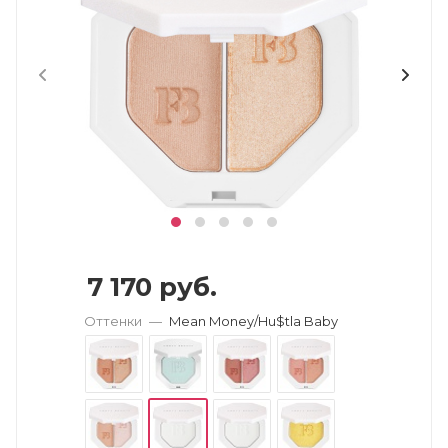
7 170
руб.
Оттенки
—
Mean Money/Hu$tla Baby