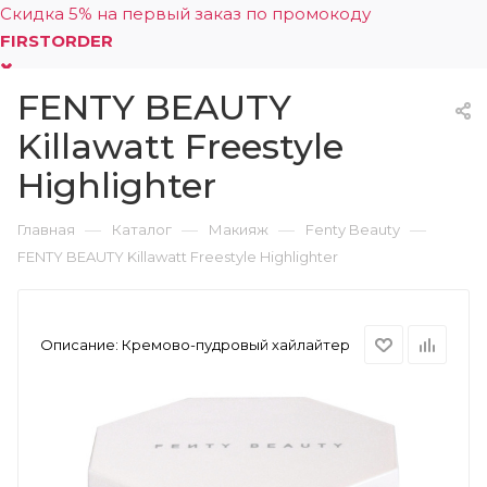
Скидка 5% на первый заказ по промокоду
FIRSTORDER
FENTY BEAUTY
0
Killawatt Freestyle
Highlighter
—
—
—
—
Главная
Каталог
Макияж
Fenty Beauty
FENTY BEAUTY Killawatt Freestyle Highlighter
Описание:
Кремово-пудровый хайлайтер