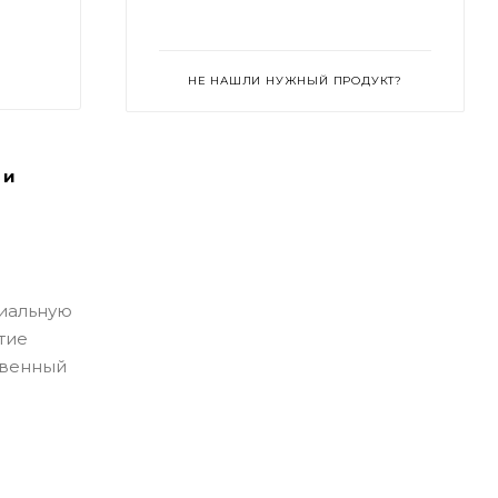
НЕ НАШЛИ НУЖНЫЙ ПРОДУКТ?
 и
циальную
тие
твенный