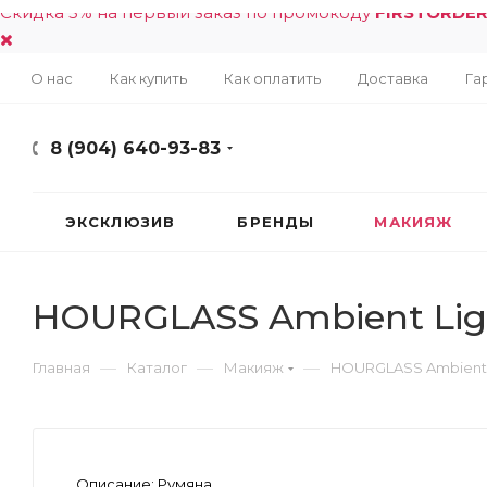
Скидка 5% на первый заказ по промокоду
FIRSTORDE
О нас
Как купить
Как оплатить
Доставка
Га
8 (904) 640-93-83
ЭКСКЛЮЗИВ
БРЕНДЫ
МАКИЯЖ
HOURGLASS Ambient Light
—
—
—
Главная
Каталог
Макияж
HOURGLASS Ambient Li
Описание:
Румяна