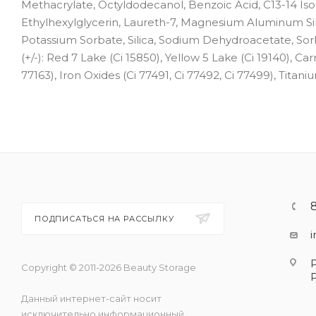
Methacrylate, Octyldodecanol, Benzoic Acid, C13-14 I
Ethylhexylglycerin, Laureth-7, Magnesium Aluminum Sil
Potassium Sorbate, Silica, Sodium Dehydroacetate, Sorbi
(+/-): Red 7 Lake (Ci 15850), Yellow 5 Lake (Ci 19140), C
77163), Iron Oxides (Ci 77491, Ci 77492, Ci 77499), Titani
ПОДПИСАТЬСЯ НА РАССЫЛКУ
Copyright © 2011-2026 Beauty Storage
Данный интернет-сайт носит
исключительно информационный