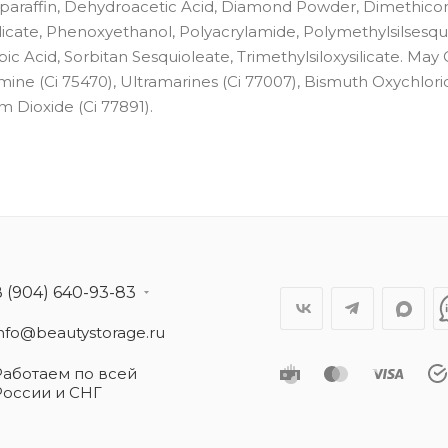
soparaffin, Dehydroacetic Acid, Diamond Powder, Dimethico
icate, Phenoxyethanol, Polyacrylamide, Polymethylsilsesqu
c Acid, Sorbitan Sesquioleate, Trimethylsiloxysilicate. May
armine (Ci 75470), Ultramarines (Ci 77007), Bismuth Oxychlori
um Dioxide (Ci 77891).
8 (904) 640-93-83
info@beautystorage.ru
Работаем по всей
России и СНГ