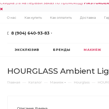
Скидка 5% на первый заказ по промокоду
FIRSTORDE
О нас
Как купить
Как оплатить
Доставка
Га
8 (904) 640-93-83
ЭКСКЛЮЗИВ
БРЕНДЫ
МАКИЯЖ
HOURGLASS Ambient Light
—
—
—
—
Главная
Каталог
Макияж
Hourglass
HOURGL
Описание:
Румяна