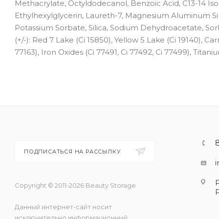
Methacrylate, Octyldodecanol, Benzoic Acid, C13-14 I
Ethylhexylglycerin, Laureth-7, Magnesium Aluminum Sil
Potassium Sorbate, Silica, Sodium Dehydroacetate, Sorbi
(+/-): Red 7 Lake (Ci 15850), Yellow 5 Lake (Ci 19140), C
77163), Iron Oxides (Ci 77491, Ci 77492, Ci 77499), Titani
ПОДПИСАТЬСЯ НА РАССЫЛКУ
Copyright © 2011-2026 Beauty Storage
Данный интернет-сайт носит
исключительно информационный