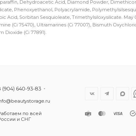
soparaffin, Dehydroacetic Acid, Diamond Powder, Dimethico
icate, Phenoxyethanol, Polyacrylamide, Polymethylsilsesqu
c Acid, Sorbitan Sesquioleate, Trimethylsiloxysilicate. May
armine (Ci 75470), Ultramarines (Ci 77007), Bismuth Oxychlori
um Dioxide (Ci 77891).
8 (904) 640-93-83
info@beautystorage.ru
Работаем по всей
России и СНГ