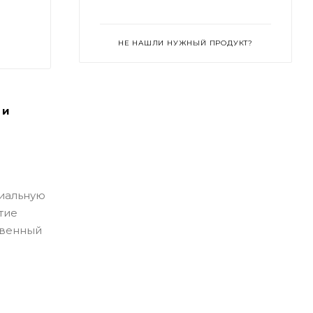
НЕ НАШЛИ НУЖНЫЙ ПРОДУКТ?
 и
циальную
тие
твенный