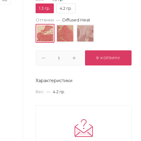
1.3 гр.
4.2 гр.
Оттенки
—
Diffused Heat
В КОРЗИНУ
Характеристики
Вес
—
4.2 гр.