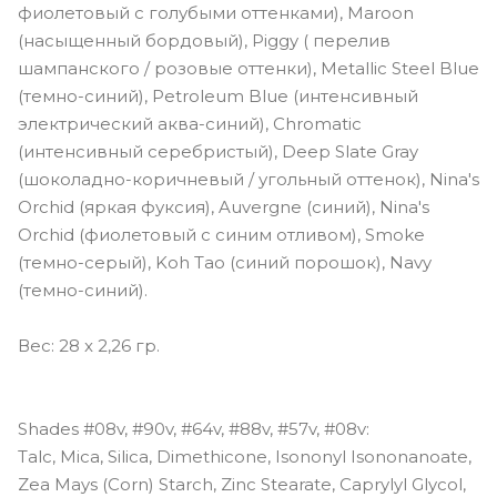
фиолетовый с голубыми оттенками), Maroon
(насыщенный бордовый), Piggy ( перелив
шампанского / розовые оттенки), Metallic Steel Blue
(темно-синий), Petroleum Blue (интенсивный
электрический аква-синий), Chromatic
(интенсивный серебристый), Deep Slate Gray
(шоколадно-коричневый / угольный оттенок), Nina's
Orchid (яркая фуксия), Auvergne (синий), Nina's
Orchid (фиолетовый с синим отливом), Smoke
(темно-серый), Koh Tao (синий порошок), Navy
(темно-синий).
Вес: 28 x 2,26 гр.
Shades #08v, #90v, #64v, #88v, #57v, #08v:
Talc, Mica, Silica, Dimethicone, Isononyl Isononanoate,
Zea Mays (Corn) Starch, Zinc Stearate, Caprylyl Glycol,