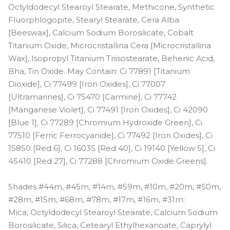
Octyldodecyl Stearoyl Stearate, Methicone, Synthetic
Fluorphlogopite, Stearyl Stearate, Cera Alba
[Beeswax], Calcium Sodium Borosilicate, Cobalt
Titanium Oxide, Microcristallina Cera [Microcristallina
Wax], Isopropyl Titanium Triisostearate, Behenic Acid,
Bha, Tin Oxide. May Contain: Ci 77891 [Titanium
Dioxide], Ci 77499 [Iron Oxides], Ci 77007
[Ultramarines], Ci 75470 [Carmine], Ci 77742
[Manganese Violet], Ci 77491 [Iron Oxides], Ci 42090
[Blue 1], Ci 77289 [Chromium Hydroxide Green], Ci
77510 [Ferric Ferrocyanide], Ci 77492 [Iron Oxides], Ci
15850 [Red 6], Ci 16035 [Red 40], Ci 19140 [Yellow 5], Ci
45410 [Red 27], Ci 77288 [Chromium Oxide Greens].
Shades #44m, #45m, #14m, #59m, #10m, #20m, #50m,
#28m, #15m, #68m, #78m, #17m, #16m, #31m:
Mica, Octyldodecyl Stearoyl Stearate, Calcium Sodium
Borosilicate, Silica, Cetearyl Ethylhexanoate, Caprylyl