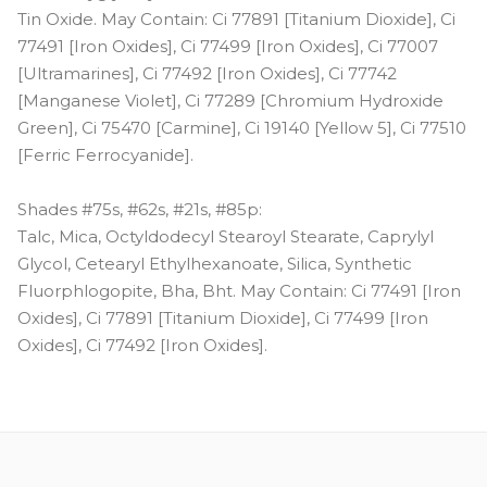
Tin Oxide. May Contain: Ci 77891 [Titanium Dioxide], Ci
77491 [Iron Oxides], Ci 77499 [Iron Oxides], Ci 77007
[Ultramarines], Ci 77492 [Iron Oxides], Ci 77742
[Manganese Violet], Ci 77289 [Chromium Hydroxide
Green], Ci 75470 [Carmine], Ci 19140 [Yellow 5], Ci 77510
[Ferric Ferrocyanide].
Shades #75s, #62s, #21s, #85p:
Talc, Mica, Octyldodecyl Stearoyl Stearate, Caprylyl
Glycol, Cetearyl Ethylhexanoate, Silica, Synthetic
Fluorphlogopite, Bha, Bht. May Contain: Ci 77491 [Iron
Oxides], Ci 77891 [Titanium Dioxide], Ci 77499 [Iron
Oxides], Ci 77492 [Iron Oxides].