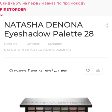
Скидка 5% на первый заказ по промокоду
FIRSTORDER
NATASHA DENONA
0
Eyeshadow Palette 28
—
—
—
Главная
Каталог
Макияж
NATASHA DENONA Eyeshadow Palette 28
Описание:
Палетка теней для век