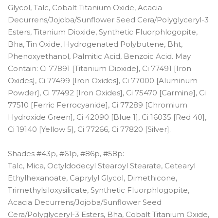
Glycol, Talc, Cobalt Titanium Oxide, Acacia
Decurrens/Jojoba/Sunflower Seed Cera/Polyglyceryl-3
Esters, Titanium Dioxide, Synthetic Fluorphlogopite,
Bha, Tin Oxide, Hydrogenated Polybutene, Bht,
Phenoxyethanol, Palmitic Acid, Benzoic Acid. May
Contain: Ci 77891 [Titanium Dioxide], Ci 77491 [Iron
Oxides], Ci 77499 [Iron Oxides], Ci 77000 [Aluminum
Powder], Ci 77492 [Iron Oxides], Ci 75470 [Carmine], Ci
77510 [Ferric Ferrocyanide], Ci 77289 [Chromium
Hydroxide Green], Ci 42090 [Blue 1], Ci 16035 [Red 40],
Ci 19140 [Yellow 5], Ci 77266, Ci 77820 [Silver].
Shades #43p, #61p, #86p, #58p:
Talc, Mica, Octyldodecyl Stearoyl Stearate, Cetearyl
Ethylhexanoate, Caprylyl Glycol, Dimethicone,
Trimethylsiloxysilicate, Synthetic Fluorphlogopite,
Acacia Decurrens/Jojoba/Sunflower Seed
Cera/Polyglyceryl-3 Esters, Bha, Cobalt Titanium Oxide,