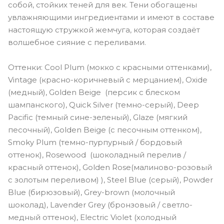
собой, стойких теней для век. Тени обогащены
увлажняющими ингредиентами и имеют в составе
настоящую стружкой жемчуга, которая создаёт
волшебное сияние с переливами.
Оттенки: Cool Plum (мокко с красными оттенками),
Vintage (красно-коричневый с мерцанием), Oxide
(медный), Golden Beige (персик с блеском
шампанского), Quick Silver (темно-серый), Deep
Pacific (темный сине-зеленый), Glaze (мягкий
песочный), Golden Beige (с песочным оттенком),
Smoky Plum (темно-пурпурный / бордовый
оттенок), Rosewood (шоколадный перелив /
красный оттенок), Golden Rose(малиново-розовый
с золотым переливом) ), Steel Blue (серый), Powder
Blue (бирюзовый), Grey-brown (молочный
шоколад), Lavender Grey (бронзовый / светло-
медный оттенок), Electric Violet (холодный