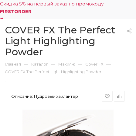
Скидка 5% на первый заказ по промокоду
FIRSTORDER
COVER FX The Perfect
0
Light Highlighting
Powder
—
—
—
—
Главная
Каталог
Макияж
Cover FX
COVER FX The Perfect Light Highlighting Powder
Описание:
Пудровый хайлайтер