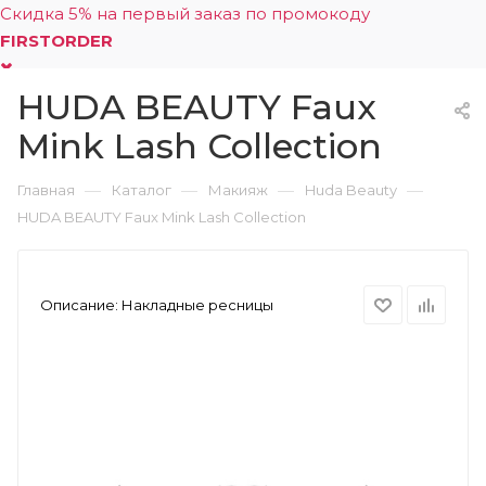
Скидка 5% на первый заказ по промокоду
FIRSTORDER
HUDA BEAUTY Faux
0
Mink Lash Collection
—
—
—
—
Главная
Каталог
Макияж
Huda Beauty
HUDA BEAUTY Faux Mink Lash Collection
Описание:
Накладные ресницы