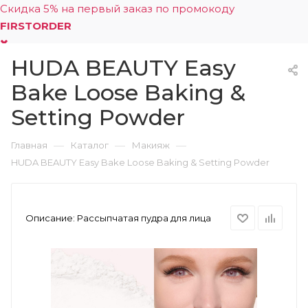
Скидка 5% на первый заказ по промокоду
FIRSTORDER
HUDA BEAUTY Easy
0
Bake Loose Baking &
Setting Powder
—
—
—
Главная
Каталог
Макияж
HUDA BEAUTY Easy Bake Loose Baking & Setting Powder
Описание:
Рассыпчатая пудра для лица