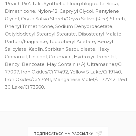
'Peach Pie': Talc, Synthetic Fluorphlogopite, Silica,
Dimethicone, Nylon-12, Caprylyl Glycol, Pentylene
Glycol, Oryza Sativa Starch/Oryza Sativa (Rice) Starch,
Phenyl Trimethicone, Sodium Dehydroacetate,
Octyldodecyl Stearoyl Stearate, Diisostearyl Malate,
Parfum/Fragrance, Tocopheryl Acetate, Benzyl
Salicylate, Kaolin, Sorbitan Sesquioleate, Hexyl
Cinnamal, Linalool, Coumarin, Hydroxycitronellal,
Benzyl Benzoate. May Contain (+/-) Ultramarines/Ci
77007, Iron Oxides/Ci 77492, Yellow 5 Lake/Ci 19140,
Iron Oxides/Ci 77491, Manganese Violet/Ci 77742, Red
30 Lake/Ci 73360.
ПОДПИСАТЬСЯ НА РАССЫЛКУ