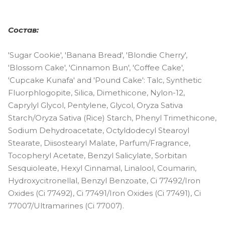
Состав:
'Sugar Cookie', 'Banana Bread', 'Blondie Cherry',
'Blossom Cake', 'Cinnamon Bun', 'Coffee Cake',
'Cupcake Kunafa' and 'Pound Cake': Talc, Synthetic
Fluorphlogopite, Silica, Dimethicone, Nylon-12,
Caprylyl Glycol, Pentylene, Glycol, Oryza Sativa
Starch/Oryza Sativa (Rice) Starch, Phenyl Trimethicone,
Sodium Dehydroacetate, Octyldodecyl Stearoyl
Stearate, Diisostearyl Malate, Parfum/Fragrance,
Tocopheryl Acetate, Benzyl Salicylate, Sorbitan
Sesquioleate, Hexyl Cinnamal, Linalool, Coumarin,
Hydroxycitronellal, Benzyl Benzoate, Ci 77492/Iron
Oxides (Ci 77492), Ci 77491/Iron Oxides (Ci 77491), Ci
77007/Ultramarines (Ci 77007).