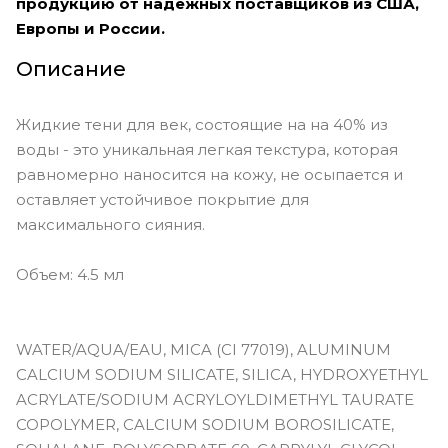
продукцию от надежных поставщиков из США,
фиолетовый
Европы и России.
Vivid Garnet - яркий гранатовый
Описание
Vivid Jade - яркий зелёный
Жидкие тени для век, состоящие на на 40% из
Vivid Sapphire - яркий тёмно-синий
воды - это уникальная легкая текстура, которая
Vivid Smoky Quartz - эспрессо
равномерно наносится на кожу, не осыпается и
оставляет устойчивое покрытие для
Viviv Labradorite - угольно-чёрный
максимального сияния.
Объем: 4.5 мл
WATER/AQUA/EAU, MICA (CI 77019), ALUMINUM
CALCIUM SODIUM SILICATE, SILICA, HYDROXYETHYL
ACRYLATE/SODIUM ACRYLOYLDIMETHYL TAURATE
COPOLYMER, CALCIUM SODIUM BOROSILICATE,