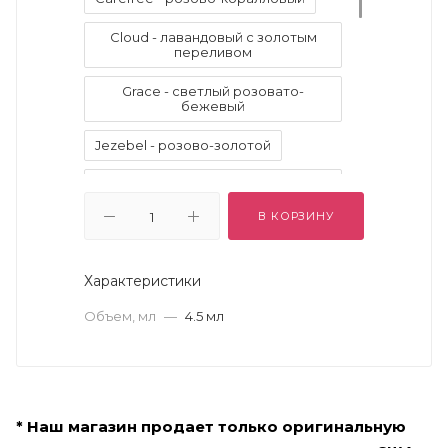
Cloud - лавандовый с золотым
переливом
Grace - светлый розовато-
бежевый
Jezebel - розово-золотой
Kitten - нежный тёплый телесно-
розовый
В КОРЗИНУ
La Douce - тёплый золото-
зелёный
Характеристики
Pigalle - холодный клюквенный
Объем, мл
—
4.5 мл
Starlight - светлый золотистый
цвет шампанского
Twig - тёплый орехово-
коричневый
* Наш магазин продает только оригинальную
Vivid Amethyst - яркий