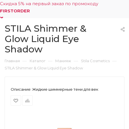
Скидка 5% на первый заказ по промокоду
FIRSTORDER
STILA Shimmer &
0
Glow Liquid Eye
Shadow
—
—
—
—
Главная
Каталог
Макияж
Stila Cosmetics
STILA Shimmer & Glow Liquid Eye Shadow
Описание:
Жидкие шиммерные тени для век