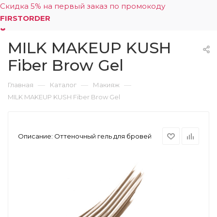
Скидка 5% на первый заказ по промокоду
FIRSTORDER
MILK MAKEUP KUSH
0
Fiber Brow Gel
—
—
—
Главная
Каталог
Макияж
MILK MAKEUP KUSH Fiber Brow Gel
Описание:
Оттеночный гель для бровей