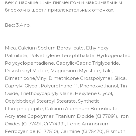
век с насыщенным пигментом и максимальным
блеском в шести привлекательных оттенках.
Вес: 3.4 гр.
Mica, Calcium Sodium Borosilicate, Ethylhexyl
Palmitate, Polyethylene Terephthalate, Hydrogenated
Polycyclopentadiene, Caprylic/Capric Triglyceride,
Diisostearyl Malate, Magnesium Myristate, Talc,
Dimethicone/Vinyl Dimethicone Crosspolymer, Silica,
Caprylyl Glycol, Polyurethane-11, Phenoxyethanol, Tin
Oxide, Triethoxycaprylylsilane, Hexylene Glycol,
Octyldodecyl Stearoyl Stearate, Synthetic
Fluorphlogopite, Calcium Aluminum Borosilicate,
Acrylates Copolymer, Titanium Dioxide (Ci 77891), Iron
Oxides (Ci 77491, Ci 77499), Ferric Ammonium
Ferrocyanide (Ci 77510), Carmine (Ci 75470), Bismuth