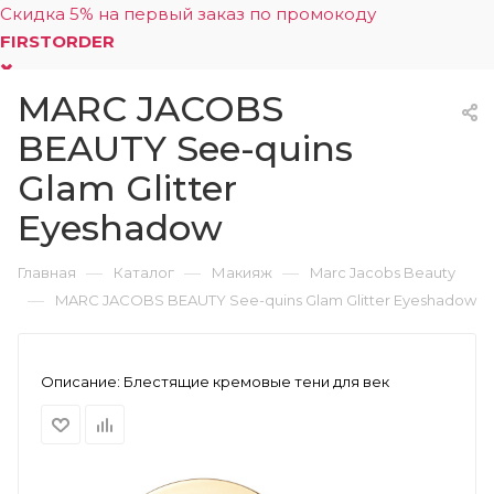
Скидка 5% на первый заказ по промокоду
FIRSTORDER
MARC JACOBS
0
BEAUTY See-quins
Glam Glitter
Eyeshadow
—
—
—
Главная
Каталог
Макияж
Marc Jacobs Beauty
—
MARC JACOBS BEAUTY See-quins Glam Glitter Eyeshadow
Описание:
Блестящие кремовые тени для век