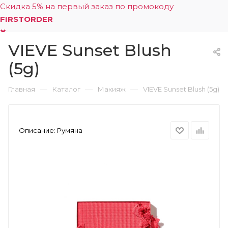
Скидка 5% на первый заказ по промокоду
FIRSTORDER
VIEVE Sunset Blush
0
(5g)
—
—
—
Главная
Каталог
Макияж
VIEVE Sunset Blush (5g)
Описание:
Румяна