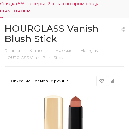
Скидка 5% на первый заказ по промокоду
FIRSTORDER
HOURGLASS Vanish
0
Blush Stick
—
—
—
—
Главная
Каталог
Макияж
Hourglass
HOURGLASS Vanish Blush Stick
Описание:
Кремовые румяна