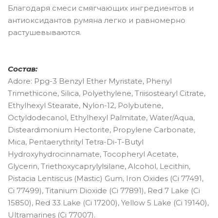
Благодаря смеси смягчающих ингредиентов и
антиоксидантов румяна легко и равномерно
растушевываются.
Состав:
Adore: Ppg-3 Benzyl Ether Myristate, Phenyl
Trimethicone, Silica, Polyethylene, Triisostearyl Citrate,
Ethylhexyl Stearate, Nylon-12, Polybutene,
Octyldodecanol, Ethylhexyl Palmitate, Water/Aqua,
Disteardimonium Hectorite, Propylene Carbonate,
Mica, Pentaerythrityl Tetra-Di-T-Butyl
Hydroxyhydrocinnamate, Tocopheryl Acetate,
Glycerin, Triethoxycaprylylsilane, Alcohol, Lecithin,
Pistacia Lentiscus (Mastic) Gum, Iron Oxides (Ci 77491,
Ci 77499), Titanium Dioxide (Ci 77891), Red 7 Lake (Ci
15850), Red 33 Lake (Ci 17200), Yellow 5 Lake (Ci 19140),
Ultramarines (Ci 77007).