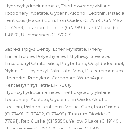
Hydroxyhydrocinnamate, Triethoxycaprylylsilane,
Tocopheryl Acetate, Glycerin, Alcohol, Lecithin, Pistacia
Lentiscus (Mastic) Gum, Iron Oxides (Ci 77491, Ci 77492,
Ci 77499), Titanium Dioxide (Ci 77891), Red 7 Lake (Ci
15850), Ultramarines (Ci 77007).
Sacred: Ppg-3 Benzyl Ether Myristate, Phenyl
Trimethicone, Polyethylene, Ethylhexyl Stearate,
Triisostearyl Citrate, Silica, Polybutene, Octyldodecanol,
Nylon-12, Ethylhexyl Palmitate, Mica, Disteardimonium
Hectorite, Propylene Carbonate, Water/Aqua,
Pentaerythrityl Tetra-Di-T-Butyl
Hydroxyhydrocinnamate, Triethoxycaprylylsilane,
Tocopheryl Acetate, Glycerin, Tin Oxide, Alcohol,
Lecithin, Pistacia Lentiscus (Mastic) Gum, Iron Oxides
(Ci 77491, Ci 77492, Ci 77499), Titanium Dioxide (Ci
77891), Red 6 Lake (Ci 15850), Yellow 5 Lake (Ci 19140),
Ultramarines (Ci 77007), Red 7 Lake (Ci 15850).