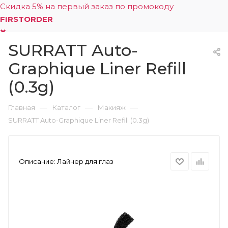
Скидка 5% на первый заказ по промокоду
FIRSTORDER
SURRATT Auto-
0
Graphique Liner Refill
(0.3g)
—
—
—
Главная
Каталог
Макияж
SURRATT Auto-Graphique Liner Refill (0.3g)
Описание:
Лайнер для глаз