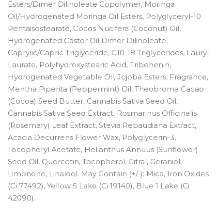
Esters/Dimer Dilinoleate Copolymer, Moringa
Oil/Hydrogenated Moringa Oil Esters, Polyglyceryl-10
Pentaisostearate, Cocos Nucifera (Coconut) Oil,
Hydrogenated Castor Oil Dimer Dilinoleate,
Caprylic/Capric Triglyceride, C10-18 Triglycerides, Lauryl
Laurate, Polyhydroxystearic Acid, Tribehenin,
Hydrogenated Vegetable Oil, Jojoba Esters, Fragrance,
Mentha Piperita (Peppermint) Oil, Theobroma Cacao
(Cocoa) Seed Butter, Cannabis Sativa Seed Oil,
Cannabis Sativa Seed Extract, Rosmarinus Officinalis
(Rosemary) Leaf Extract, Stevia Rebaudiana Extract,
Acacia Decurrens Flower Wax, Polyglycerin-3,
Tocopheryl Acetate, Helianthus Annuus (Sunflower)
Seed Oil, Quercetin, Tocopherol, Citral, Geraniol,
Limonene, Linalool. May Contain (+/-): Mica, Iron Oxides
(Ci 77492), Yellow 5 Lake (Ci 19140), Blue 1 Lake (Ci
42090).